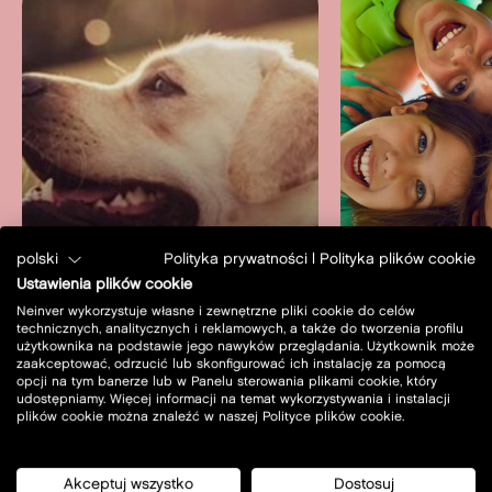
polski
Polityka prywatności
|
Polityka plików cookie
Zwierzęta mile
Ustawienia plików cookie
widziane
Plac zabaw
Neinver wykorzystuje własne i zewnętrzne pliki cookie do celów
technicznych, analitycznych i reklamowych, a także do tworzenia profilu
dowiedz się więcej
dowiedz s
użytkownika na podstawie jego nawyków przeglądania. Użytkownik może
zaakceptować, odrzucić lub skonfigurować ich instalację za pomocą
opcji na tym banerze lub w Panelu sterowania plikami cookie, który
udostępniamy. Więcej informacji na temat wykorzystywania i instalacji
plików cookie można znaleźć w naszej Polityce plików cookie.
Akceptuj wszystko
Dostosuj