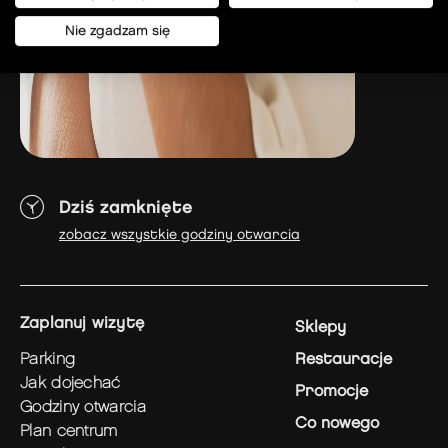
Nie zgadzam się
Plac Czerwca 1976 r. 6
02-495 Warszawa
Dziś zamknięte
zobacz wszystkie godziny otwarcia
zaplanuj wizytę
Sklepy
parking
Restauracje
jak dojechać
Promocje
godziny otwarcia
Co nowego
plan centrum